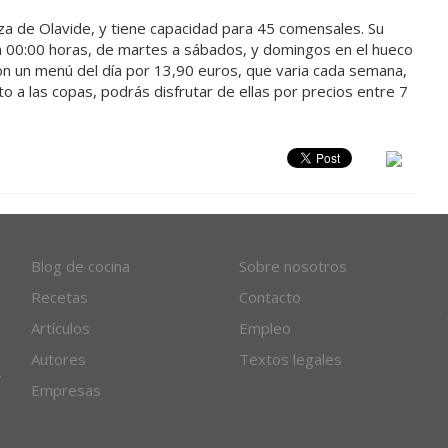
laza de Olavide, y tiene capacidad para 45 comensales. Su
a 00:00 horas, de martes a sábados, y domingos en el hueco
on un menú del día por 13,90 euros, que varia cada semana,
 a las copas, podrás disfrutar de ellas por precios entre 7
Blog de cocina
Sobre nosotros
Recetas
Contacto
Artículos
Empleo
Autores
Textos legales
Empresas