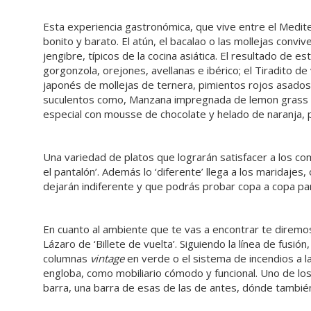
Esta experiencia gastronómica, que vive entre el Medite
bonito y barato. El atún, el bacalao o las mollejas convi
jengibre, típicos de la cocina asiática. El resultado de 
gorgonzola, orejones, avellanas e ibérico; el Tiradito de 
japonés de mollejas de ternera, pimientos rojos asados,
suculentos como, Manzana impregnada de lemon grass co
especial con mousse de chocolate y helado de naranja, p
Una variedad de platos que lograrán satisfacer a los co
el pantalón’. Además lo ‘diferente’ llega a los maridaje
dejarán indiferente y que podrás probar copa a copa par
En cuanto al ambiente que te vas a encontrar te diremo
Lázaro de ‘Billete de vuelta’. Siguiendo la línea de fusió
columnas
vintage
en verde o el sistema de incendios a la
engloba, como mobiliario cómodo y funcional. Uno de l
barra, una barra de esas de las de antes, dónde tambié