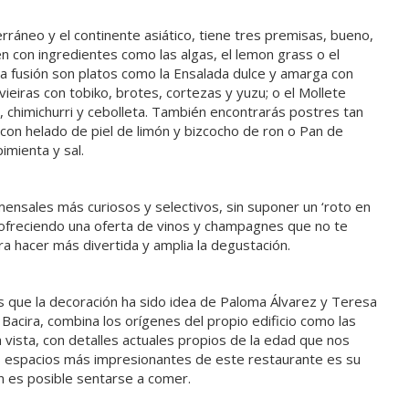
rráneo y el continente asiático, tiene tres premisas, bueno,
ven con ingredientes como las algas, el lemon grass o el
esta fusión son platos como la Ensalada dulce y amarga con
vieiras con tobiko, brotes, cortezas y yuzu; o el Mollete
 chimichurri y cebolleta. También encontrarás postres tan
n helado de piel de limón y bizcocho de ron o Pan de
imienta y sal.
mensales más curiosos y selectivos, sin suponer un ‘roto en
s, ofreciendo una oferta de vinos y champagnes que no te
a hacer más divertida y amplia la degustación.
s que la decoración ha sido idea de Paloma Álvarez y Teresa
n, Bacira, combina los orígenes del propio edificio como las
 vista, con detalles actuales propios de la edad que nos
os espacios más impresionantes de este restaurante es su
n es posible sentarse a comer.