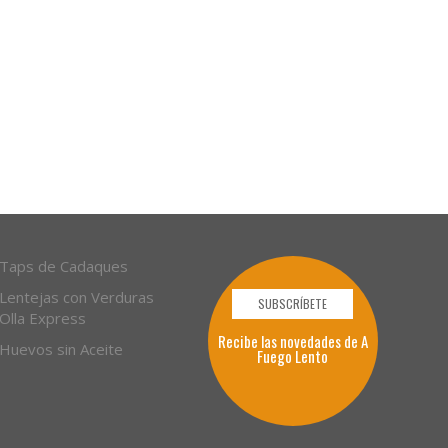
Taps de Cadaques
Lentejas con Verduras
SUBSCRÍBETE
Olla Express
Recibe las novedades de A
Huevos sin Aceite
Fuego Lento