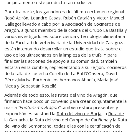
conjuntamente este producto tan exclusivo.
Por otra parte, los ganadores del último certamen regional
(José Acirón, Leandro Casas, Rubén Catalán y Victor Manuel
Gallego) llevado a cabo por la Asociación de Cocineros de
Aragón, algunos miembro de la cocina del Grupo La Bastilla y
varios investigadores sobre ciencia y tecnología alimentaria
de la Facultad de veterinaria de la Universidad de Zaragoza
están intentando desarrollar un estudio que trata sobre el
uso de los ultrasonidos en la limpieza de la trufa. Y para
finalizar las acciones de apoyo a su comunidad, también
estarán en la cumbre, representando a su región, cocineros
de la talla de Josechu Corella de La Bal D’Onsera, David
Pérez,Marisa Barberán los hermanos Abadía, María José
Meda y Sebastián Roselló.
Además de todo esto, las rutas del vino de Aragón, que
firmaron hace poco un convenio para crear conjuntamente la
marca
“Enoturismo Aragón”
también estará presentes y
expondrán es su stand la
Ruta del vino de Borja
, la
Ruta de
la Garnacha
, la
Ruta del vino del Campo de Cariñen
a y la
Ruta
del vino del Somontano
, todas ellas con la certificación de
ACEVIN (Asociación Españolas de Ciudades del Vino). Todo