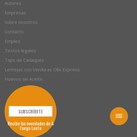
Autores
Empresas
Sobre nosotros
Contacto
Empleo
Textos legales
Taps de Cadaques
Lentejas con Verduras Olla Express
Huevos sin Aceite
SUBSCRÍBETE
Toggle
Recibe las novedades de A
navigation
Fuego Lento