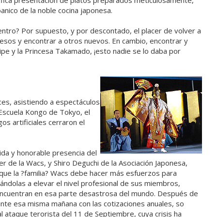
fica presentación de platos preparados meticulosamente,
nico de la noble cocina japonesa.
entro? Por supuesto, y por descontado, el placer de volver a
esos y encontrar a otros nuevos. En cambio, encontrar y
ipe y la Princesa Takamado, ¡esto nadie se lo daba por
es, asistiendo a espectáculos
 Escuela Kongo de Tokyo, el
s artificiales cerraron el
ida y honorable presencia del
ber de la Wacs, y Shiro Deguchi de la Asociación Japonesa,
ó que la ?familia? Wacs debe hacer más esfuerzos para
ándolas a elevar el nivel profesional de sus miembros,
encuentran en esa parte desastrosa del mundo. Después de
urante esa misma mañana con las cotizaciones anuales, so
l ataque terorista del 11 de Septiembre, cuya crisis ha