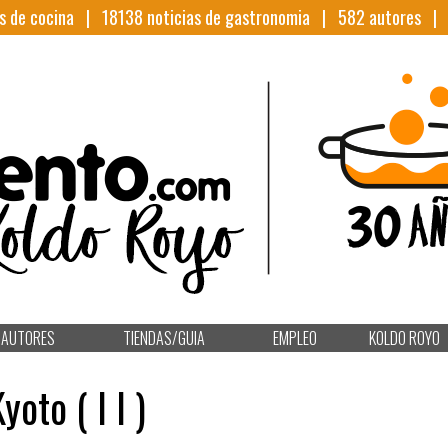
s de cocina |
18138
noticias de gastronomia |
582
autores 
AUTORES
TIENDAS/GUIA
EMPLEO
KOLDO ROYO
oto ( I I )