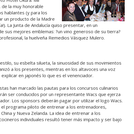
to Hotel Okura. Mil
 de la muy honorable
os hablantes (y para los
r un producto de la Madre
!). La Junta de Andalucía quiso presentar, en un
 de sus mejores emblemas: ?un vino generoso de su tierra?
 profesional, la huelveña Remedios Vásquez Mulero.
estilo, su esbelta silueta, la sinuosidad de sus movimientos
anizó a los presentes, mientras en los altavoces una voz
explicar en japonés lo que es el venenciador.
stas han marcado las pautas para los concursos culinarios
erán ser conducidos por un representante Wacs que ejerza
dor. Los sponsors deberán pagar por utilizar el logo Wacs.
 el programa piloto de entrenar a los entrenadores,
China y Nueva Zelanda. La idea de entrenar a los
ocineros individuales resultó tener más impacto y ser bajo