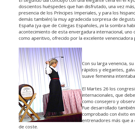
El segundo día concluyó con una elegante cena en el Kyo
doscientos huéspedes que han disfrutado, una vez más,
presencia de los Príncipes Imperiales, y para los hispan
demás también) la muy agradecida sorpresa de degusta
España (ya que de Colegas Españoles, ¡ni la sombra había
acontecimiento de esta envergadura internacional, uno
como aperitivo, ofrecido por la excelente venenciadora
Con su larga venencia, su 
rápidos y elegantes, galv
suave femenina intentaba 
El Martes 26 los congresi
internacionales, que deb
como consejero y observa
Fue desarrollado también
comprobado con éxito en 
entrenadores más que a c
de coste.