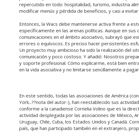
repercutido en todo: hospitalidad, turismo, industria alime
modificar menús y pérdida de beneficios, y casi a invitar
Entonces, la Wacs debe mantenerse activa frente a est
específicamente en las arenas políticas. Aunque en sus
comunicaciones en el ámbito asociativo, subrayó que exi
errores o equívocos. Es preciso hacer persistentes esfu
Un proyecto muy ambicioso ha sido la realización del s
comunicación y poco costoso. Y añadió: Nosotros prep
y soporte profesional. Cómo explicarme, está bien ent
en la vida asociativa y no limitarse sencillamente a pagar 
En este sentido, todas las asociaciones de América (co
York...??nota del autor-), han reestablecido sus activid
conforme a la canadiense Cornelia Volino que es la direc
actividad desplegada por las asociaciones de México, Ar
Uruguay, Chile, Cuba, los Estados Unidos y Canadá. Corne
país, que han participado también en el extranjero, pr