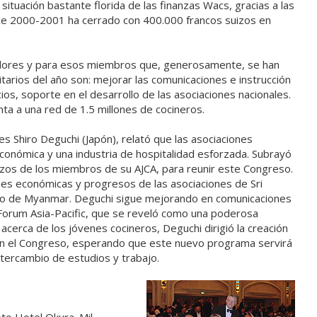
situación bastante florida de las finanzas Wacs, gracias a las
nce 2000-2001 ha cerrado con 400.000 francos suizos en
inadores y para esos miembros que, generosamente, se han
arios del año son: mejorar las comunicaciones e instrucción
icios, soporte en el desarrollo de las asociaciones nacionales.
ta a una red de 1.5 millones de cocineros.
 es Shiro Deguchi (Japón), relató que las asociaciones
económica y una industria de hospitalidad esforzada. Subrayó
uerzos de los miembros de su AJCA, para reunir este Congreso.
ones económicas y progresos de las asociaciones de Sri
tado de Myanmar. Deguchi sigue mejorando en comunicaciones
 Forum Asia-Pacific, que se reveló como una poderosa
cerca de los jóvenes cocineros, Deguchi dirigió la creación
en el Congreso, esperando que este nuevo programa servirá
intercambio de estudios y trabajo.