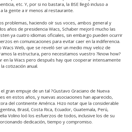
nticia, etc. Y, por si no bastara, la BSE llegó incluso a
 a la gente a ir menos al restaurante.
os problemas, haciendo oír sus voces, ambos general y
 dos años de presidencia Wacs, Schaber mejoró mucho las
sten ya cuatro idiomas oficiales, sin embargo pueden ocurrir
erzos en comunicaciones para evitar caer en la indiferencia.
ito Wacs Web, que se reveló ser un medio muy veloz de
aramos la estructura, pero necesitamos vuestro ?know how?
rar en la Wacs pero después hay que cooperar intensamente
la cotización anual.
n el gran empuje de un tal ?Gustavo Graciano de Nueva
ades en estos años, y nuevas asociaciones han aparecido,
tora del continente América. Hizo notar que la considerable
gentina, Brasil, Costa Rica, Ecuador, Guatemala, Perú,
lia Volino loó los esfuerzos de todos, inclusive los de su
oporcionando dedicación, tiempo y compromiso.