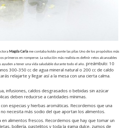
octora
Magda
Carla
me contaba koldo ponte las pilas Uno de los propósitos más
s primeros en romperse. La solución más realista es definir retos alcanzables
preámbulo
: 10
 ayuden a tener una vida saludable durante todo el año.
 unos 300-350 cc de agua mineral natural o 200 cc de caldo
s relajarte y llegar así a la mesa con una cierta calma.
agua, infusiones, caldos desgrasados o bebidas sin azúcar
licas deben reducirse a cantidades mínimas.
 con especias y hierbas aromáticas. Recordemos que una
no necesita más sodio del que aportan los alimentos.
 basa en alimentos frescos. Recordemos que hay que tomar un
tas, bollería, pastelitos y toda la gama dulce, zumos de