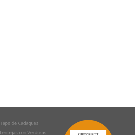
Taps de Cadaques
Lentejas con Verduras
SUBSCRÍBETE