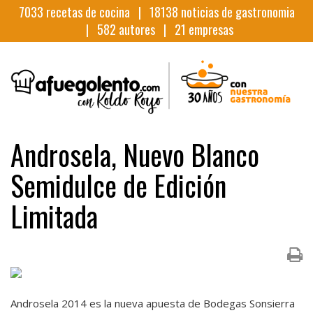
7033
recetas de cocina |
18138
noticias de gastronomia
|
582
autores |
21
empresas
Androsela, Nuevo Blanco
Semidulce de Edición
Limitada
Androsela 2014 es la nueva apuesta de Bodegas Sonsierra