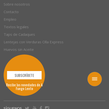
Sobre nosotros
Contacto
Empleo
Textos legales
Taps de Cadaques
Lentejas con Verduras Olla Express
Huevos sin Aceite
SUBSCRÍBETE
Toggle
Recibe las novedades de A
navigation
Fuego Lento
SÍGUENOS