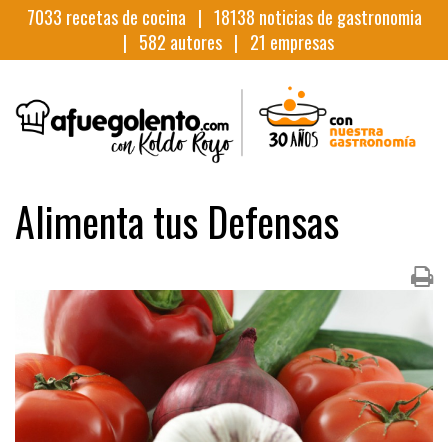
7033
recetas de cocina |
18138
noticias de gastronomia
|
582
autores |
21
empresas
Alimenta tus Defensas