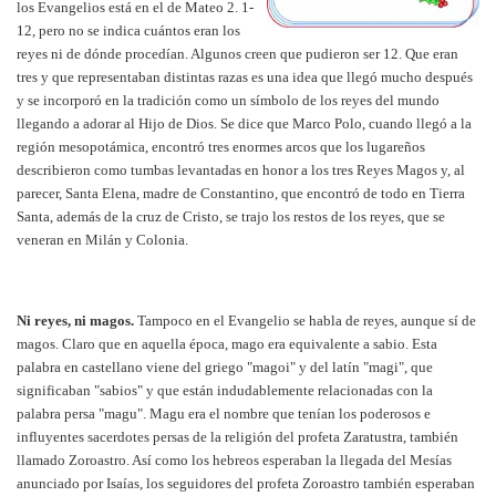
los Evangelios está en el de Mateo 2. 1-
12, pero no se indica cuántos eran los
reyes ni de dónde procedían. Algunos creen que pudieron ser 12. Que eran
tres y que representaban distintas razas es una idea que llegó mucho después
y se incorporó en la tradición como un símbolo de los reyes del mundo
llegando a adorar al Hijo de Dios. Se dice que Marco Polo, cuando llegó a la
región mesopotámica, encontró tres enormes arcos que los lugareños
describieron como tumbas levantadas en honor a los tres Reyes Magos y, al
parecer, Santa Elena, madre de Constantino, que encontró de todo en Tierra
Santa, además de la cruz de Cristo, se trajo los restos de los reyes, que se
veneran en Milán y Colonia.
Ni reyes, ni magos.
Tampoco en el Evangelio se habla de reyes, aunque sí de
magos. Claro que en aquella época, mago era equivalente a sabio. Esta
palabra en castellano viene del griego "magoi" y del latín "magi", que
significaban "sabios" y que están indudablemente relacionadas con la
palabra persa "magu". Magu era el nombre que tenían los poderosos e
influyentes sacerdotes persas de la religión del profeta Zaratustra, también
llamado Zoroastro. Así como los hebreos esperaban la llegada del Mesías
anunciado por Isaías, los seguidores del profeta Zoroastro también esperaban