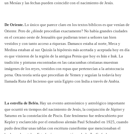
un Mesías y las fechas pueden coincidir con el nacimiento de Jesús.
De Oriente.
Lo único que parece claro en los textos bíblicos es que venían de
Oriente. Pero de ¿dónde procedían
exactamente
? No había grandes ciudades
en el cercano oeste de Jerusalén que pudieran tener a señores tan bien
vestidos y con tanto acceso a riquezas. Damasco estaba al norte, Meca y
Medina estaban al sur. Quizás la hipótesis más acertada y aceptada hoy en día
es que vinieron de la región de la antigua Persia que hoy es Irán e Irak. La
tradición y pinturas encontradas en las catacumbas cristianas muestran
imágenes de los reyes, vestidos con ropas que pertenecían a la aristocracia
persa. Otra teoría sería que procedían de Yemen y seguían la todavía hoy
llamada Ruta del Incienso que unía Egipto con India a través de Arabia.
La estrella de Belén.
Hay un evento astronómico y astrológico importante
que ocurrió en tiempos del nacimiento de Jesús, la conjunción de Júpiter y
Saturno en la constelación de Piscis. Este fenómeno fue redescubierto por
Kepler y esclarecido por el estudioso alemán Paul Schnabel en 1925, cuando
pudo descifrar unas tablas con escritura cuneiforme que mencionaban el