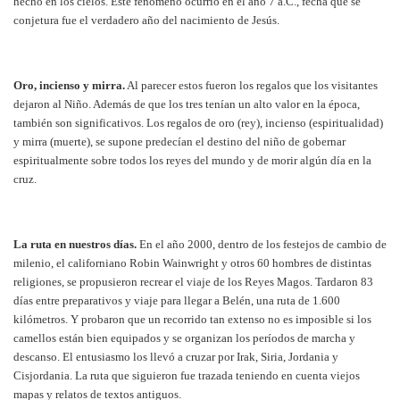
hecho en los cielos. Este fenómeno ocurrió en el año 7 a.C., fecha que se
conjetura fue el verdadero año del nacimiento de Jesús.
Oro, incienso y mirra.
Al parecer estos fueron los regalos que los visitantes
dejaron al Niño. Además de que los tres tenían un alto valor en la época,
también son significativos. Los regalos de oro (rey), incienso (espiritualidad)
y mirra (muerte), se supone predecían el destino del niño de gobernar
espiritualmente sobre todos los reyes del mundo y de morir algún día en la
cruz.
La ruta en nuestros días.
En el año 2000, dentro de los festejos de cambio de
milenio, el californiano Robin Wainwright y otros 60 hombres de distintas
religiones, se propusieron recrear el viaje de los Reyes Magos. Tardaron 83
días entre preparativos y viaje para llegar a Belén, una ruta de 1.600
kilómetros. Y probaron que un recorrido tan extenso no es imposible si los
camellos están bien equipados y se organizan los períodos de marcha y
descanso. El entusiasmo los llevó a cruzar por Irak, Siria, Jordania y
Cisjordania. La ruta que siguieron fue trazada teniendo en cuenta viejos
mapas y relatos de textos antiguos.