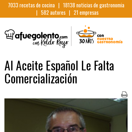
7033
recetas de cocina |
18138
noticias de gastronomia
|
582
autores |
21
empresas
Al Aceite Español Le Falta
Comercialización