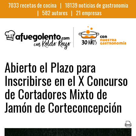
7033
recetas de cocina |
18139
noticias de gastronomia
|
582
autores |
21
empresas
Abierto el Plazo para
Inscribirse en el X Concurso
de Cortadores Mixto de
Jamón de Corteconcepción