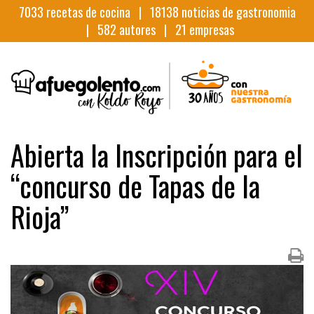
7033
recetas de cocina |
18138
noticias de gastronomia
|
582
autores |
21
empresas
Abierta la Inscripción para el
“concurso de Tapas de la
Rioja”