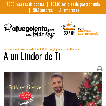
7033
recetas de cocina |
18138
noticias de gastronomia
|
582
autores |
21
empresas
la emocional campaña de Lindt & Sprüngli para estas Navidades
A un Lindor de Ti