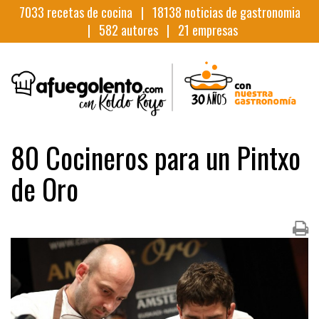
7033
recetas de cocina |
18138
noticias de gastronomia
|
582
autores |
21
empresas
80 Cocineros para un Pintxo
de Oro