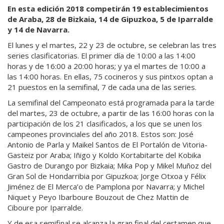
En esta edición 2018 competirán 19 establecimientos
de Araba, 28 de Bizkaia, 14 de Gipuzkoa, 5 de Iparralde
y 14 de Navarra.
El lunes y el martes, 22 y 23 de octubre, se celebran las tres
series clasificatorias. El primer día de 10:00 a las 14:00
horas y de 16:00 a 20:00 horas; y ya el martes de 10:00 a
las 14:00 horas. En ellas, 75 cocineros y sus pintxos optan a
21 puestos en la semifinal, 7 de cada una de las series.
La semifinal del Campeonato está programada para la tarde
del martes, 23 de octubre, a partir de las 16:00 horas con la
participación de los 21 clasificados, a los que se unen los
campeones provinciales del año 2018. Estos son: José
Antonio de Parla y Maikel Santos de El Portalón de Vitoria-
Gasteiz por Araba; Iñigo y Koldo Kortabitarte del Kobika
Gastro de Durango por Bizkaia; Mika Pop y Mikel Muñoz del
Gran Sol de Hondarribia por Gipuzkoa; Jorge Otxoa y Félix
Jiménez de El Merca’o de Pamplona por Navarra; y Michel
Niquet y Peyo Ibarboure Bouzout de Chez Mattin de
Ciboure por Iparralde.
Y de esa semifinal se alcanza la gran final del certamen que