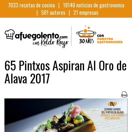
7033
recetas de cocina |
18140
noticias de gastronomia
|
581
autores |
21
empresas
65 Pintxos Aspiran Al Oro de
Alava 2017