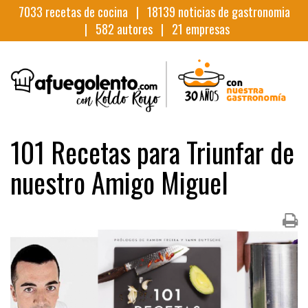
7033
recetas de cocina |
18139
noticias de gastronomia
|
582
autores |
21
empresas
101 Recetas para Triunfar de
nuestro Amigo Miguel