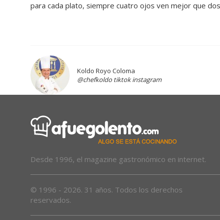
para cada plato, siempre cuatro ojos ven mejor que dos
Koldo Royo Coloma
@chefkoldo tiktok instagram
Desde 1996, el magazine gastronómico en internet.
© 1996 - 2026. 31 años. Todos los derechos
reservados.