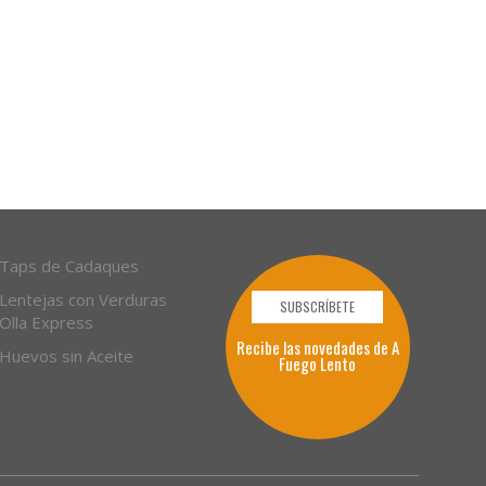
Taps de Cadaques
Lentejas con Verduras
SUBSCRÍBETE
Olla Express
Recibe las novedades de A
Huevos sin Aceite
Fuego Lento