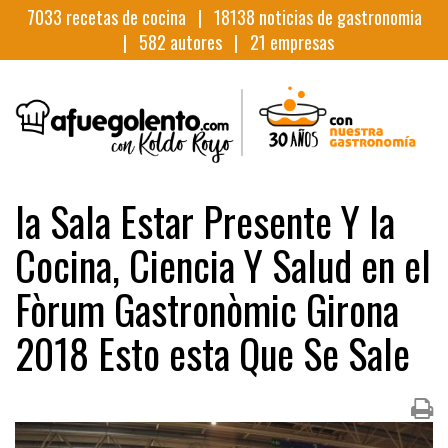
7033
recetas de cocina |
18138
noticias de gastronomia
|
582
autores |
21
empresas
la Sala Estar Presente Y la
Cocina, Ciencia Y Salud en el
Fòrum Gastronòmic Girona
2018 Esto esta Que Se Sale