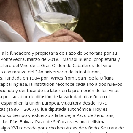
ino a la fundadora y propietaria de Pazo de Señorans por su
o Pontevedra, marzo de 2018.- Marisol Bueno, propietaria y
allero del Vino de la Gran Orden de Caballeros del Vino
 con motivo del 34o aniversario de la institución,
s. Fundada en 1984 por “Wines from Spain” de la Oficina
pital inglesa, la institución reconoce cada año a dos nuevos
ciendo y destacando su labor en la promoción de los vinos
or su labor de difusión de la variedad albariño en el
 español en la Unión Europea. Viticultora desde 1979,
ixas (1986 – 2007) y fue diputada autonómica. Hoy es
odo su tiempo y esfuerzo a la bodega Pazo de Señorans,
e las Rías Baixas. Pazo de Señorans es una bellísima
 siglo XVI rodeada por ocho hectáreas de viñedo. Se trata de