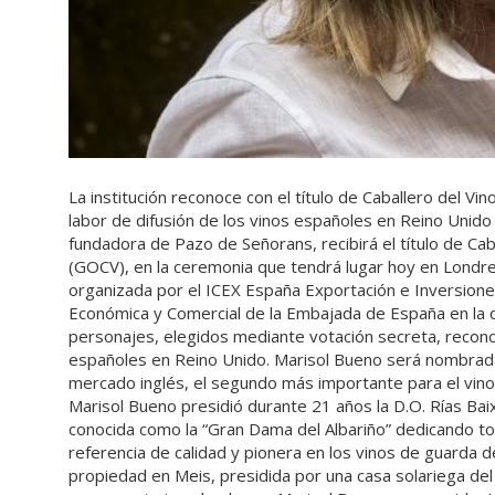
La institución reconoce con el título de Caballero del V
labor de difusión de los vinos españoles en Reino Unid
fundadora de Pazo de Señorans, recibirá el título de Cab
(GOCV), en la ceremonia que tendrá lugar hoy en Londres
organizada por el ICEX España Exportación e Inversione
Económica y Comercial de la Embajada de España en la ca
personajes, elegidos mediante votación secreta, recono
españoles en Reino Unido. Marisol Bueno será nombrada p
mercado inglés, el segundo más importante para el vino
Marisol Bueno presidió durante 21 años la D.O. Rías Ba
conocida como la “Gran Dama del Albariño” dedicando t
referencia de calidad y pionera en los vinos de guarda d
propiedad en Meis, presidida por una casa solariega del