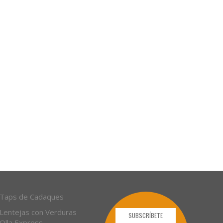
Taps de Cadaques
Lentejas con Verduras
SUBSCRÍBETE
Olla Express