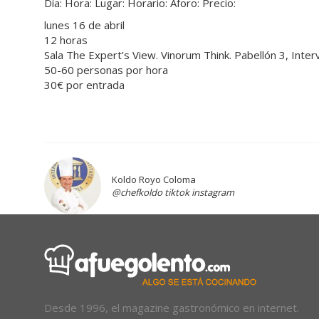
Día: Hora: Lugar: Horario: Aforo: Precio:
lunes 16 de abril
12 horas
Sala The Expert’s View.
Vinorum Think. Pabellón 3, Inte
50-60 personas por hora
30€
por entrada
Koldo Royo Coloma
@chefkoldo tiktok instagram
Desde 1996, el magazine gastronómico en internet.