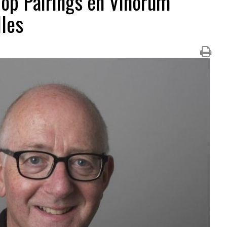
Top Pairings en Vinorum
lles