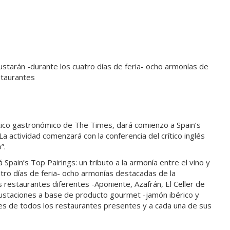
gustarán -durante los cuatro días de feria- ocho armonías de
staurantes
ítico gastronómico de The Times, dará comienzo a
Spain’s
La actividad comenzará con la conferencia del crítico inglés
o”
.
́ Spain’s
Top Pairings: un tributo a la armonía entre el vino y
tro días de feria- ocho armonías destacadas de la
eis restaurantes diferentes
-Aponiente, Azafrán, El Celler de
ustaciones a base de producto gourmet -jamón ibérico y
tes de todos los restaurantes presentes y a cada una de sus