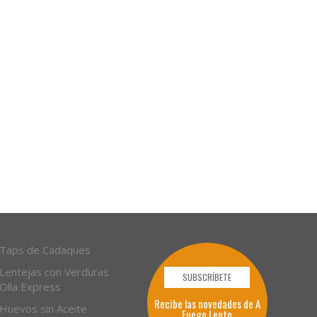
Taps de Cadaques
Lentejas con Verduras
SUBSCRÍBETE
Olla Express
Recibe las novedades de A
Huevos sin Aceite
Fuego Lento