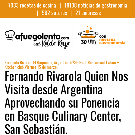
7033
recetas de cocina |
18138
noticias de gastronomia
|
582
autores |
21
empresas
Fernando Rivarola El Baqueano, Argentina Nº36 Best Restaurant Latam +
Kitchen club Viernes 15 de marzo.
Fernando Rivarola Quien Nos
Visita desde Argentina
Aprovechando su Ponencia
en Basque Culinary Center,
San Sebastián.