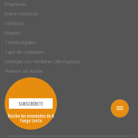
Empresas
Sobre nosotros
Contacto
Empleo
Textos legales
Taps de Cadaques
Lentejas con Verduras Olla Express
Huevos sin Aceite
SUBSCRÍBETE
Toggle
Recibe las novedades de A
navigation
Fuego Lento