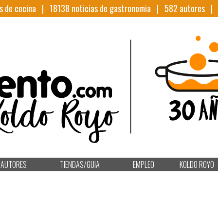
s de cocina |
18138
noticias de gastronomia |
582
autores 
AUTORES
TIENDAS/GUIA
EMPLEO
KOLDO ROYO