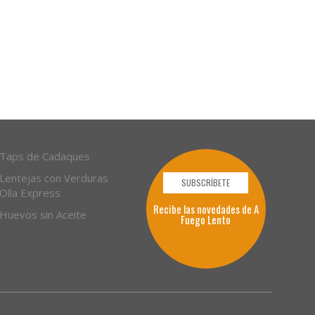
Taps de Cadaques
Lentejas con Verduras
SUBSCRÍBETE
Olla Express
Recibe las novedades de A
Huevos sin Aceite
Fuego Lento