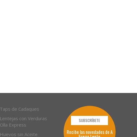
Taps de Cadaques
Lentejas con Verduras
SUBSCRÍBETE
Olla Express
Recibe las novedades de A
Huevos sin Aceite
Fuego Lento