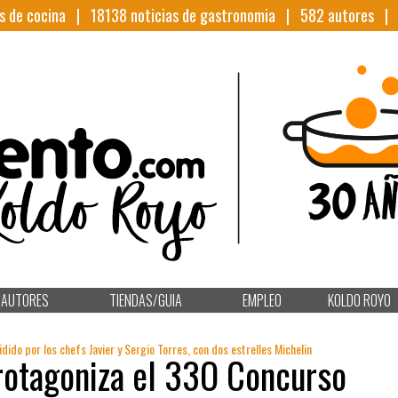
s de cocina |
18138
noticias de gastronomia |
582
autores 
AUTORES
TIENDAS/GUIA
EMPLEO
KOLDO ROYO
dido por los chefs Javier y Sergio Torres, con dos estrelles Michelin
rotagoniza el 33O Concurso