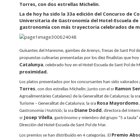
Torres, con dos estrellas Michelin.
La de hoy ha sido la 33a edición del Concurso de Co
Universitaria de Gastronomía del Hotel-Escuela de 
gastronomía con más trayectoria celebrados de ma
Guisantes del Maresme, gambes de Arenys, fresas de Sant Pol d
propuestas culinarias presentadas por los diez finalistas que hoy
Catalunya
, celebrado hoy en el Hotel-Escuela de Sant Pol de 
proximidad.
Los platos presentados por los concursantes han sido valorados
Torres
Ramon Sen
, con dos estrellas Michelin; junto con el sr
Agroalimentàries Catalanes) de la Generalitat de Catalunya; la sr
Rosa Mayordomo
Turisme
–
Generalitat de Catalunya; la sra
Diane Dodd
Gastronomia i Nutrició; la sra
, directora del Inter
Josep Vilella
sr
, gastrónomo y miembro del grupo
“
5 a taula
”
Dirección del Hotel-Escuela de Sant Pol de Mar.
Premio Abs
Los premios se han distribuido en 4 categorías. El