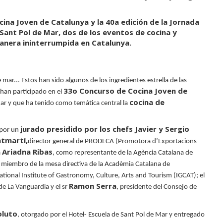
cina Joven de Catalunya y la 40a edición de la Jornada
Sant Pol de Mar, dos de los eventos de cocina y
nera ininterrumpida en Catalunya.
e mar
...
Estos han sido algunos de los ingredientes estrella de las
33o Concurso de Cocina Joven de
 han participado en el
cocina de
Mar y que ha tenido como temática central la
jurado presidido por los chefs Javier y Sergio
 por un
tmartí,
director general de PRODECA
(Promotora d’Exportacio
ns
Ariadna Ribas
a
, como representante de la Agència Catalana de
, miembro de la mesa directiva de la Acadèmia Catalana de
national Institute of Gastronomy, Culture, Arts and Tourism (IGCAT); el
Ramon Serra
de La Vanguardia y el sr
, presidente del Consejo de
oluto
, otorgado por el Hotel- Escuela de Sant Pol de Mar y entregado