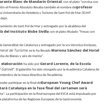
aurante Blanc de Mandarin Oriental
, con el plato
“
corvina con
profesor
ión el Premio Absoluto llevaba también el nombre del
la Universitaria de Hotelería y Turismo de Sant Pol de Mar (EUHT
 dejó.
tamiento de Sant Pol de Mar y entregado por la alcaldesa del
 del Instituto Bisbe Sivilla
con el plato titulado
“
fresas con
la Generalitat de Catalunya y entregado por la sra Veronica Enríquez,
eneral de Turisme
Mariona Sánchez del Hotel
; se lo ha llevado
ba de Blanes y aire de menta
”
.
e elaboración
Gerard Lorente, de la Escola
ha sido por
l Ganxet
”
. El galardón ha sido otorgado por la Acadèmica Catalana de
miembro de la mesa directiva de l
’
Acadèmia.
European Young Chef Award
der participar en la final del
ará Catalunya en la fase final del certamen serà
ata
”
. La participación en la final europea del EYCA está impulsada por
 plataforma de las Regiones Europeas de la Gastronomía.