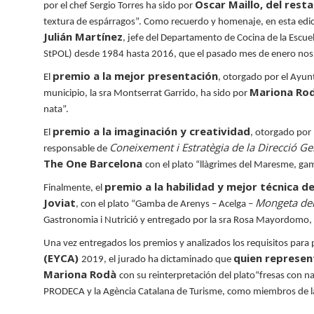
Oscar Maillo, del rest
por el chef Sergio Torres ha sido por
textura de espárragos
”
. Como recuerdo y homenaje, en esta edic
Julián Martínez
, jefe del Departamento de Cocina de la Escue
StPOL) desde 1984 hasta 2016, que el pasado mes de enero nos
premio a la mejor presentación
El
, otorgado por el Ayun
Mariona Rodà
municipio, la sra Montserrat Garrido, ha sido por
nata
”
.
premio a la imaginación y creatividad
El
, otorgado por 
Coneixement i Estratègia de la Direcció G
responsable de
The One Barcelona
con el plato
“
llàgrimes del Maresme, gam
premio a la habilidad y mejor técnica d
Finalmente, el
Joviat
Mongeta de
, con el plato
“
Gamba de Arenys
–
Acelga
–
Gastronomia i Nutrició y entregado por la sra Rosa Mayordomo, 
Una vez entregados los premios y analizados los requisitos para po
(EYCA)
quien represent
2019, el jurado ha dictaminado que
Mariona Rodà
con su reinterpretación del plato
“
fresas con n
PRODECA y la Agència Catalana de Turisme, como miembros de la