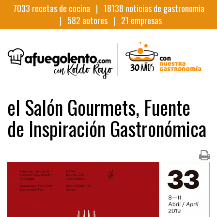
7033
recetas de cocina |
18138
noticias de gastronomia
|
582
autores |
21
empresas
el Salón Gourmets, Fuente
de Inspiración Gastronómica