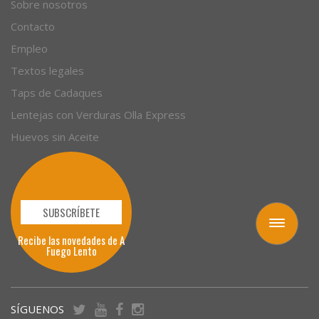
Sobre nosotros
Contacto
Empleo
Textos legales
Taps de Cadaques
Lentejas con Verduras Olla Express
Huevos sin Aceite
SUBSCRÍBETE
Toggle
Recibe las novedades de A
navigation
Fuego Lento
SÍGUENOS