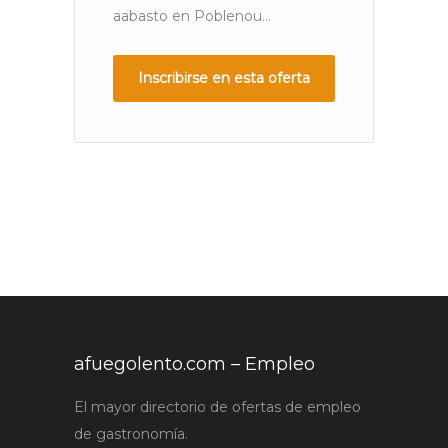
aabasto en Poblenou...
ap
Fu
Ca
Inscribirse en esta oferta
afuegolento.com – Empleo
El mayor directorio de ofertas de empleo
de gastronomía.