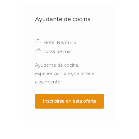
Ayudante de cocina
P
Y
Temporal
N
Hotel Neptuno
Tossa de mar
Ayudante de cocina,
B
experiencia 1 año, se ofrece
C
alojamiento...
di
in
pr
Inscribirse en esta oferta
tr