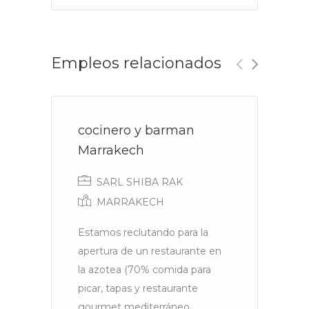
Empleos relacionados
cocinero y barman
C
Marrakech
Indefinido
SARL SHIBA RAK
MARRAKECH
Estamos reclutando para la
Fo
apertura de un restaurante en
fo
la azotea (70% comida para
b
picar, tapas y restaurante
pa
gourmet mediterráneo...
of