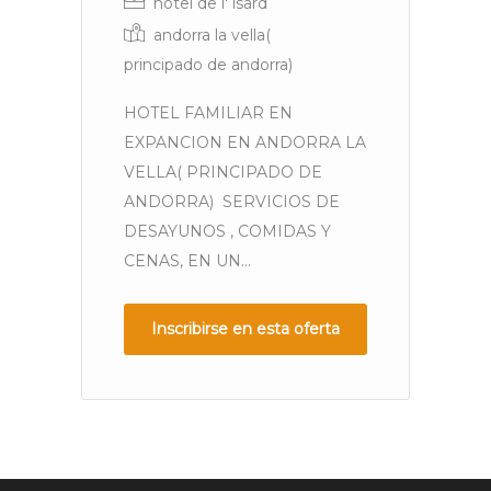
hotel de l' isard
andorra la vella(
principado de andorra)
HOTEL FAMILIAR EN
se
EXPANCION EN ANDORRA LA
co
VELLA( PRINCIPADO DE
a
ANDORRA) SERVICIOS DE
de
DESAYUNOS , COMIDAS Y
di
CENAS, EN UN...
va
Inscribirse en esta oferta