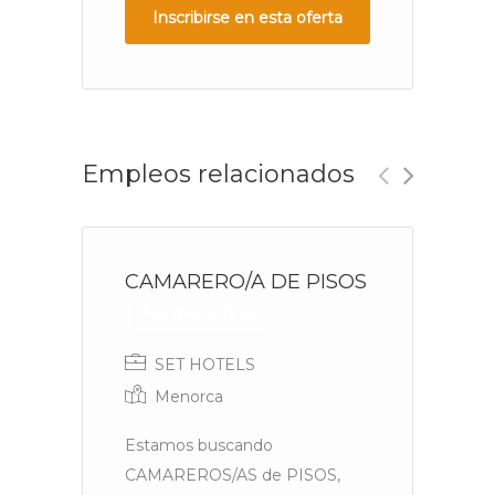
Inscribirse en esta oferta
Empleos relacionados
CAMARERO/A DE PISOS
C
o
Fijo discontinuo
SET HOTELS
Menorca
Estamos buscando
B
CAMAREROS/AS de PISOS,
ex