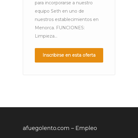
para incorporarse a nuestro
m
equipo Seth en uno de
do
nuestros establecimientos en
tr
Menorca. FUNCIONES:
Limpieza...
Inscribirse en esta oferta
afuegolento.com – Empleo