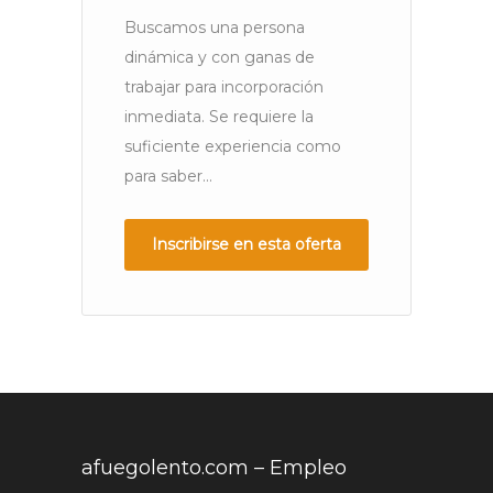
se
Buscamos una persona
dinámica y con ganas de
trabajar para incorporación
inmediata. Se requiere la
suficiente experiencia como
para saber...
Inscribirse en esta oferta
afuegolento.com – Empleo