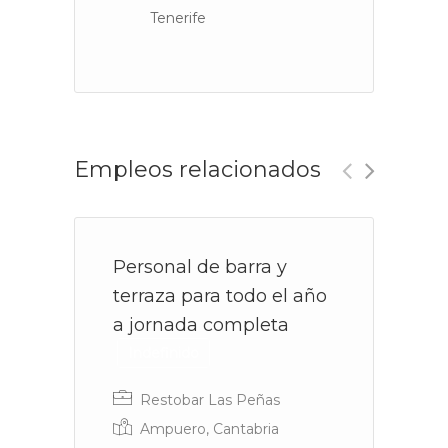
Tenerife
Empleos relacionados
Personal de barra y
C
terraza para todo el año
a jornada completa
Indefinido
B
Restobar Las Peñas
me
Ampuero, Cantabria
ap