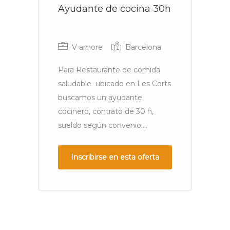
Ayudante de cocina 30h
C
Otros
N
V amore
Barcelona
Para Restaurante de comida
saludable ubicado en Les Corts
En
buscamos un ayudante
N
cocinero, contrato de 30 h,
má
sueldo según convenio....
en
pr
Inscribirse en esta oferta