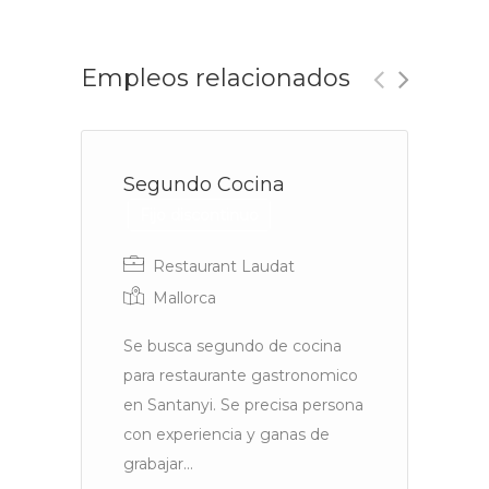
Empleos relacionados
Segundo Cocina
A
Fijo discontinuo
Restaurant Laudat
Mallorca
Se busca segundo de cocina
S
para restaurante gastronomico
p
en Santanyi. Se precisa persona
ex
con experiencia y ganas de
Jo
grabajar...