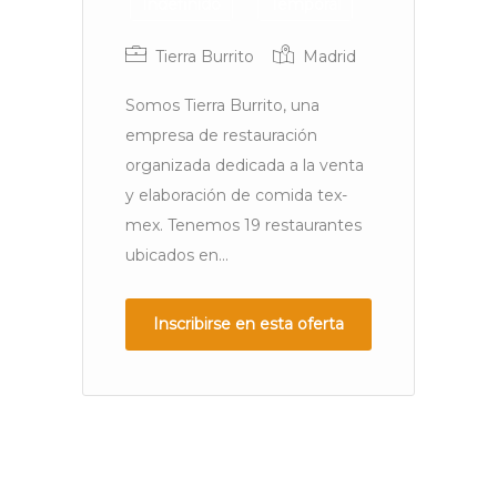
Indefinido
Temporal
Tierra Burrito
Madrid
Somos Tierra Burrito, una
R
empresa de restauración
pa
organizada dedicada a la venta
ga
y elaboración de comida tex-
ex
mex. Tenemos 19 restaurantes
ubicados en...
Inscribirse en esta oferta