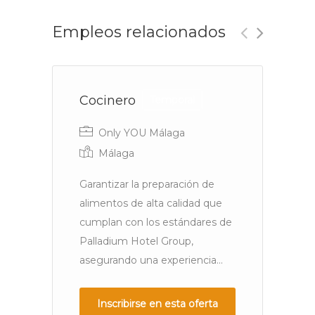
Empleos relacionados
Cocinero
C
Temporal
P
Only YOU Málaga
Málaga
Garantizar la preparación de
R
alimentos de alta calidad que
cumplan con los estándares de
Palladium Hotel Group,
Re
asegurando una experiencia...
fu
pa
re
Inscribirse en esta oferta