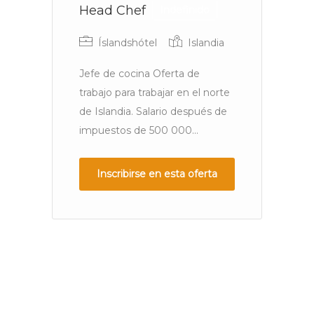
Head Chef
S
Indefinido
Íslandshótel
Islandia
H
Jefe de cocina Oferta de
trabajo para trabajar en el norte
de Islandia. Salario después de
Bu
impuestos de 500 000...
Se
co
pa
Inscribirse en esta oferta