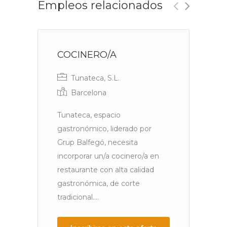
Empleos relacionados
COCINERO/A
c
Otros
e
Tunateca, S.L.
f
Barcelona
Tunateca, espacio
gastronómico, liderado por
Grup Balfegó, necesita
N
incorporar un/a cocinero/a en
pa
restaurante con alta calidad
pa
gastronómica, de corte
Pr
tradicional....
li