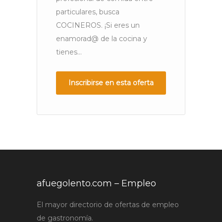
particulares, busca
em
COCINEROS. ¡Si eres un
in
enamorad@ de la cocina y
y 
tienes...
Inscribirse en esta oferta
afuegolento.com – Empleo
El mayor directorio de ofertas de empleo
de gastronomía.