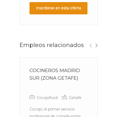
Inscribirse en esta oferta
Empleos relacionados
COCINEROS MADRID
S
SUR (ZONA GETAFE)
Otros
Cocopifood
Getafe
Cocopí, el primer servicio
Ni
profesional de comida entre
va