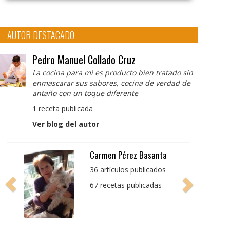
AUTOR DESTACADO
Pedro Manuel Collado Cruz
La cocina para mi es producto bien tratado sin
enmascarar sus sabores, cocina de verdad de
antaño con un toque diferente
1 receta publicada
Ver blog del autor
Pedro Manuel Collado
Cruz
La cocina para mi es
producto bien tratado
sin enmascarar sus
sabores, cocina de
verdad de antaño con