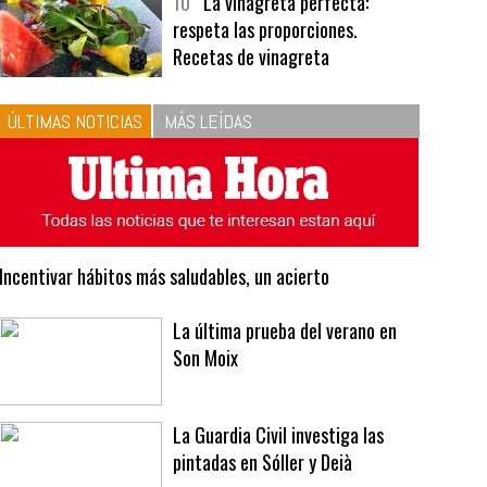
bavarois, tres recetas de premio |
Recetas y menús
10
La vinagreta perfecta:
respeta las proporciones.
Recetas de vinagreta
ÚLTIMAS NOTICIAS
MÁS LEÍDAS
Incentivar hábitos más saludables, un acierto
La última prueba del verano en
Son Moix