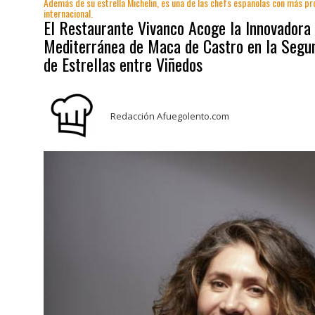
Además de su estrella Michelin, es una de las chefs españolas con más pr
internacional.
El Restaurante Vivanco Acoge la Innovadora
Mediterránea de Maca de Castro en la Segu
de Estrellas entre Viñedos
Redacción Afuegolento.com