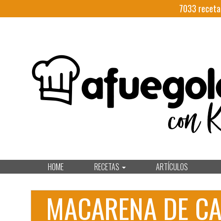
7033
receta
HOME
RECETAS
ARTÍCULOS
MACARENA DE C