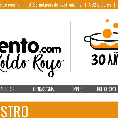
s de cocina |
18138
noticias de gastronomia |
582
autores 
AUTORES
TIENDAS/GUIA
EMPLEO
KOLDO ROYO
ASTRO