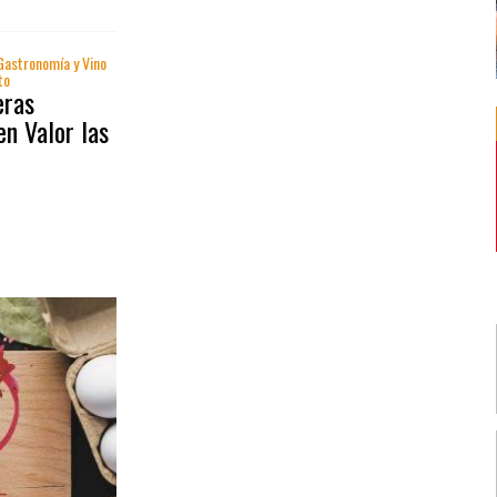
 Gastronomía y Vino
to
eras
en Valor las