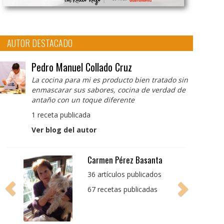
AUTOR DESTACADO
Pedro Manuel Collado Cruz
La cocina para mi es producto bien tratado sin
enmascarar sus sabores, cocina de verdad de
antaño con un toque diferente
1 receta publicada
Ver blog del autor
Pedro Manuel Collado
Cruz
La cocina para mi es
producto bien tratado
sin enmascarar sus
sabores, cocina de