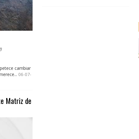
)
apetece cambiar
 merece...
06-07-
e Matriz de