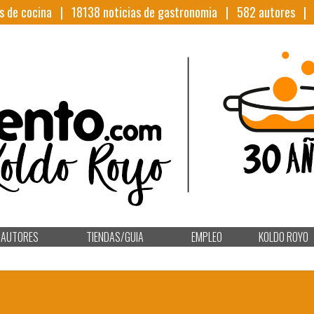
s de cocina |
18138
noticias de gastronomia |
582
autores 
AUTORES
TIENDAS/GUIA
EMPLEO
KOLDO ROYO