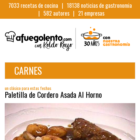
7033
recetas de cocina |
18138
noticias de gastronomia
|
582
autores |
21
empresas
CARNES
un clásico para estas fechas
Paletilla de Cordero Asada Al Horno