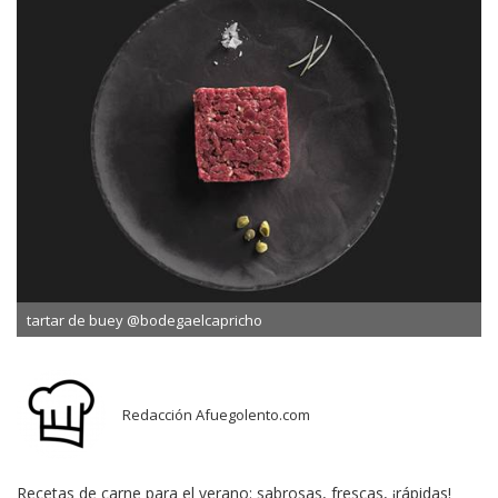
tartar de buey @bodegaelcapricho
Redacción Afuegolento.com
Recetas de carne para el verano: sabrosas, frescas, ¡rápidas!