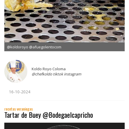
@koldoroyo @afuegolentocom
Koldo Royo Coloma
@chefkoldo tiktok instagram
16-10-2024
recetas veraniegas
Tartar de Buey @Bodegaelcapricho