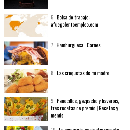
5
CHOCOLATE EN TEXTURAS
6
Bolsa de trabajo:
afuegolentoempleo.com
7
Hamburguesa | Carnes
8
Las croquetas de mi madre
9
Panecillos, gazpacho y bavarois,
tres recetas de premio | Recetas y
menús