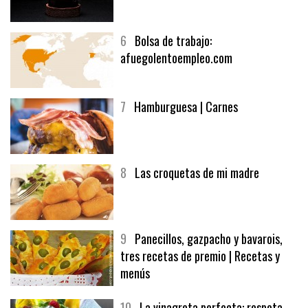
5
CHOCOLATE EN TEXTURAS
6
Bolsa de trabajo:
afuegolentoempleo.com
7
Hamburguesa | Carnes
8
Las croquetas de mi madre
9
Panecillos, gazpacho y bavarois,
tres recetas de premio | Recetas y
menús