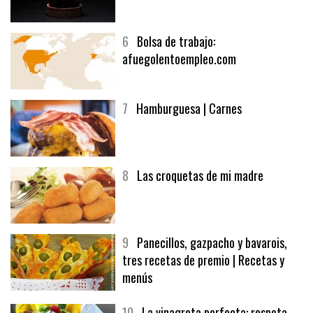
5
CHOCOLATE EN TEXTURAS
6
Bolsa de trabajo:
afuegolentoempleo.com
7
Hamburguesa | Carnes
8
Las croquetas de mi madre
9
Panecillos, gazpacho y bavarois,
tres recetas de premio | Recetas y
menús