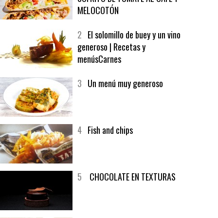
1
CRUNCH WRAP SUPREME CON
SOFRITO DE TOMATE AL CAFÉ Y
MELOCOTÓN
2
El solomillo de buey y un vino
generoso | Recetas y
menúsCarnes
3
Un menú muy generoso
4
Fish and chips
5
CHOCOLATE EN TEXTURAS