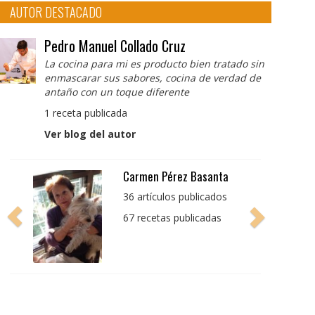
AUTOR DESTACADO
Pedro Manuel Collado Cruz
La cocina para mi es producto bien tratado sin
enmascarar sus sabores, cocina de verdad de
antaño con un toque diferente
1 receta publicada
Ver blog del autor
Pedro Manuel Collado
Cruz
La cocina para mi es
producto bien tratado
sin enmascarar sus
sabores, cocina de
verdad de antaño con
un toque diferente
1 receta publicada