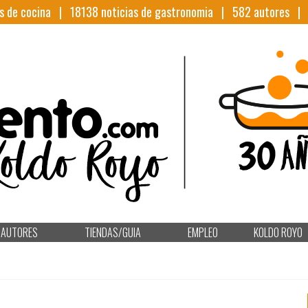
s de cocina |
18138
noticias de gastronomia |
582
autores 
AUTORES
TIENDAS/GUIA
EMPLEO
KOLDO ROYO