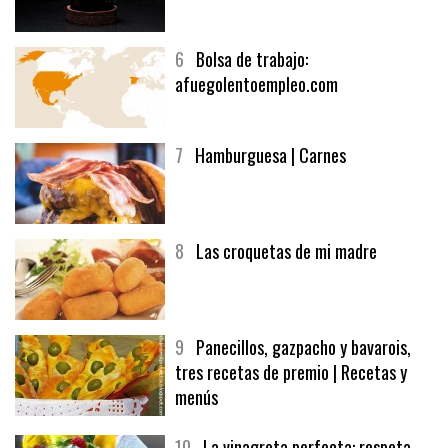
5
CHOCOLATE EN TEXTURAS
6
Bolsa de trabajo:
afuegolentoempleo.com
7
Hamburguesa | Carnes
8
Las croquetas de mi madre
9
Panecillos, gazpacho y bavarois,
tres recetas de premio | Recetas y
menús