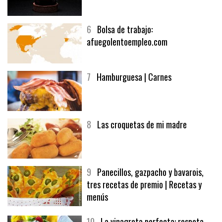
5
CHOCOLATE EN TEXTURAS
6
Bolsa de trabajo:
afuegolentoempleo.com
7
Hamburguesa | Carnes
8
Las croquetas de mi madre
9
Panecillos, gazpacho y bavarois,
tres recetas de premio | Recetas y
menús