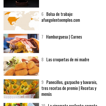
5
CHOCOLATE EN TEXTURAS
6
Bolsa de trabajo:
afuegolentoempleo.com
7
Hamburguesa | Carnes
8
Las croquetas de mi madre
9
Panecillos, gazpacho y bavarois,
tres recetas de premio | Recetas y
menús