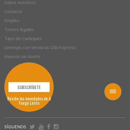
Empresas
Sobre nosotros
Contacto
Empleo
Textos legales
Taps de Cadaques
Lentejas con Verduras Olla Express
Huevos sin Aceite
Toggle
navigation
SUBSCRÍBETE
Recibe las novedades de A
Fuego Lento