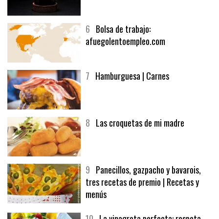
5
CHOCOLATE EN TEXTURAS
6
Bolsa de trabajo:
afuegolentoempleo.com
7
Hamburguesa | Carnes
8
Las croquetas de mi madre
9
Panecillos, gazpacho y bavarois,
tres recetas de premio | Recetas y
menús