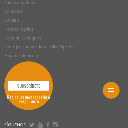
Empresas
Sobre nosotros
Contacto
Empleo
Textos legales
Taps de Cadaques
Lentejas con Verduras Olla Express
Huevos sin Aceite
Toggle
navigation
SUBSCRÍBETE
Recibe las novedades de A
Fuego Lento