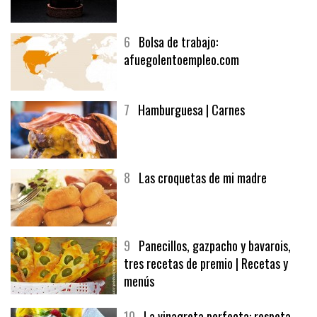
5
CHOCOLATE EN TEXTURAS
6
Bolsa de trabajo:
afuegolentoempleo.com
7
Hamburguesa | Carnes
8
Las croquetas de mi madre
9
Panecillos, gazpacho y bavarois,
tres recetas de premio | Recetas y
menús