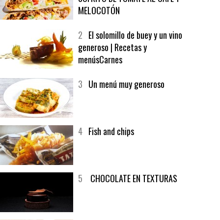
1
CRUNCH WRAP SUPREME CON
SOFRITO DE TOMATE AL CAFÉ Y
MELOCOTÓN
2
El solomillo de buey y un vino
generoso | Recetas y
menúsCarnes
3
Un menú muy generoso
4
Fish and chips
5
CHOCOLATE EN TEXTURAS