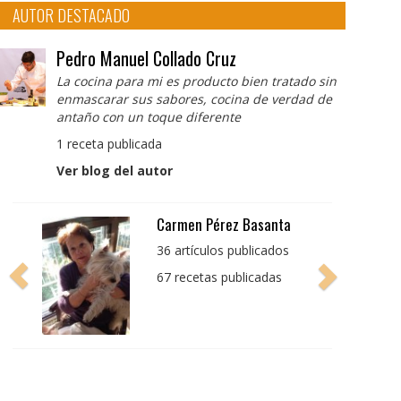
AUTOR DESTACADO
Pedro Manuel Collado Cruz
La cocina para mi es producto bien tratado sin
enmascarar sus sabores, cocina de verdad de
antaño con un toque diferente
1 receta publicada
Ver blog del autor
Pedro Manuel Collado
Cruz
La cocina para mi es
producto bien tratado
sin enmascarar sus
sabores, cocina de
verdad de antaño con
un toque diferente
1 receta publicada