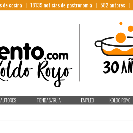
s de cocina |
18139
noticias de gastronomia |
582
autores 
AUTORES
TIENDAS/GUIA
EMPLEO
KOLDO ROYO