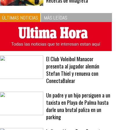
10
La vinagreta perfecta:
respeta las proporciones.
Recetas de vinagreta
ÚLTIMAS NOTICIAS
MÁS LEÍDAS
El Club Voleibol Manacor
presenta al jugador alemán
Stefan Thiel y renueva con
ConectaBalear
Un padre y un hijo persiguen a un
taxista en Playa de Palma hasta