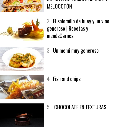
1
CRUNCH WRAP SUPREME CON
SOFRITO DE TOMATE AL CAFÉ Y
MELOCOTÓN
2
El solomillo de buey y un vino
generoso | Recetas y
menúsCarnes
3
Un menú muy generoso
4
Fish and chips
5
CHOCOLATE EN TEXTURAS