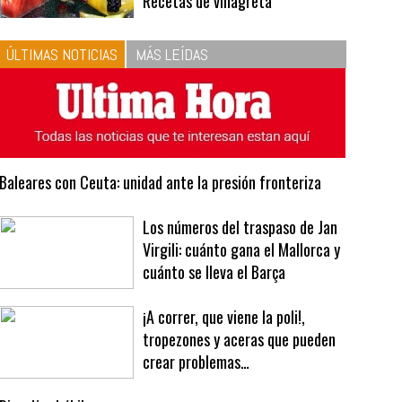
10
La vinagreta perfecta:
respeta las proporciones.
Recetas de vinagreta
ÚLTIMAS NOTICIAS
MÁS LEÍDAS
Baleares con Ceuta: unidad ante la presión fronteriza
Los números del traspaso de Jan
Virgili: cuánto gana el Mallorca y
cuánto se lleva el Barça
¡A correr, que viene la poli!,