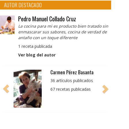
AUTOR DESTACADO
Pedro Manuel Collado Cruz
La cocina para mi es producto bien tratado sin
enmascarar sus sabores, cocina de verdad de
antaño con un toque diferente
1 receta publicada
Ver blog del autor
Pedro Manuel Collado
Cruz
La cocina para mi es
producto bien tratado
sin enmascarar sus
sabores, cocina de
verdad de antaño con
un toque diferente
1 receta publicada