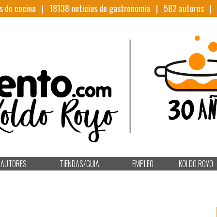
s de cocina |
18138
noticias de gastronomia |
582
autores 
AUTORES
TIENDAS/GUIA
EMPLEO
KOLDO ROYO